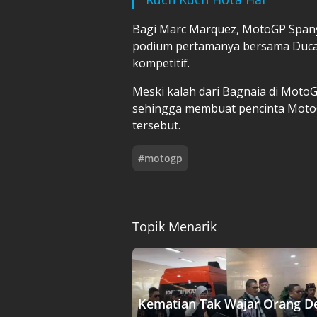
Bagi Marc Marquez, MotoGP Spanyo
podium pertamanya bersama Ducat
kompetitif.
Meski kalah dari Bagnaia di MotoG
sehingga membuat pencinta MotoGP
tersebut.
#
motogp
Topik Menarik
Kematian Tak Wajar Orang D