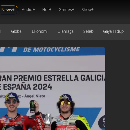
Audio+
Hot+
Games+
Shop+
News+
l
Global
Ekonomi
Olahraga
Seleb
Gaya Hidup