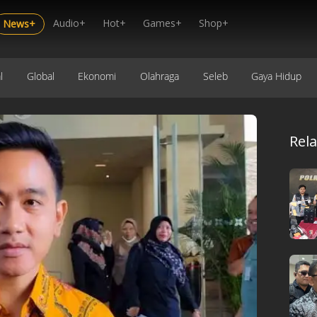
Audio+
Hot+
Games+
Shop+
News+
l
Global
Ekonomi
Olahraga
Seleb
Gaya Hidup
Rel