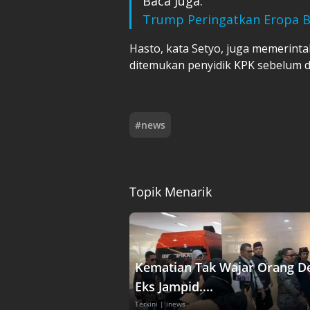
Baca Juga:
Trump Peringatkan Eropa Bis
Hasto, kata Setyo, juga memerin
ditemukan penyidik KPK sebelum di
#
news
Topik Menarik
Kematian Tak Wajar Orang D
Eks Jampid....
Terkini
| inews