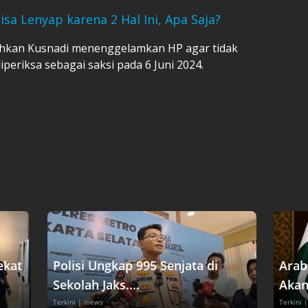
a Lenyap karena 2 Hal Ini, Apa Saja?
tahkan Kusnadi menenggelamkan HP agar tidak
periksa sebagai saksi pada 6 Juni 2024.
ekat
Polisi Ungkap 995 Senjata di
Arab
Sekolah Jaks....
Akan
Terkini
| inews
Terkini
|