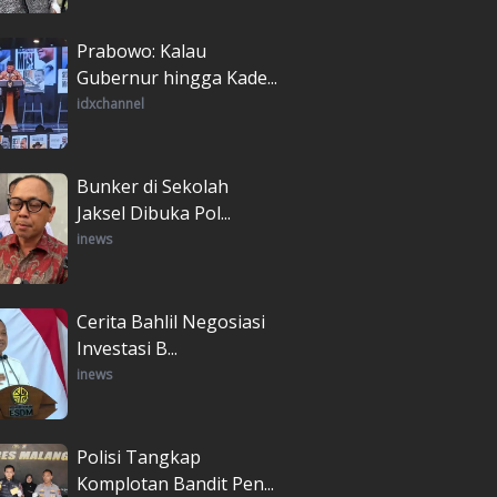
Prabowo: Kalau
Gubernur hingga Kade...
idxchannel
Bunker di Sekolah
Jaksel Dibuka Pol...
inews
Cerita Bahlil Negosiasi
Investasi B...
inews
Polisi Tangkap
Komplotan Bandit Pen...