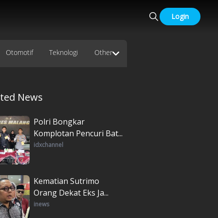
Login
Otomotif
Teknologi
Other
ated News
Polri Bongkar
Komplotan Pencuri Bat...
idxchannel
Kematian Sutrimo
Orang Dekat Eks Ja...
inews