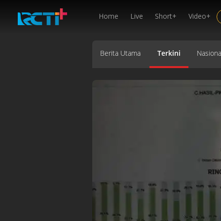
Home
Live
Short+
Video+
Berita Utama
Terkini
Nasiona