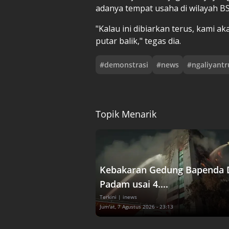
adanya tempat usaha di wilayah B
"Kalau ini dibiarkan terus, kami a
putar balik," tegas dia.
#
demonstrasi
#
news
#
ngaliyantr
Topik Menarik
Kebakaran Gedung Bapenda 
Padam usai 4....
Terkini
| inews
Jum'at, 7 Agustus 2026 - 23:13