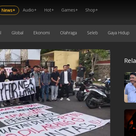
Audio+
Hot+
Games+
Shop+
News+
l
Global
Ekonomi
Olahraga
Seleb
Gaya Hidup
Rel