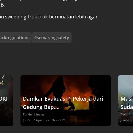
SB.
kan sweeping truk truk bermuatan lebih agar
uckregulations
#
semarangsafety
DKI
Damkar Evakuasi 1 Pekerja dari
Masi
Gedung Bap....
Suda
Terkini
| inews
Terkini
|
Jum'at, 7 Agustus 2026 - 23:26
Jum'at, 