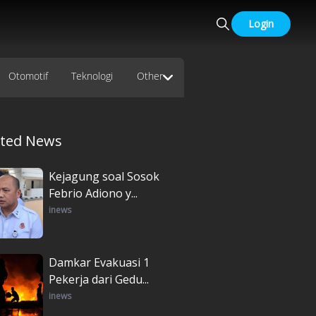
Login
Otomotif
Teknologi
Other
ated News
Kejagung soal Sosok
Febrio Adiono y...
inews
Damkar Evakuasi 1
Pekerja dari Gedu...
inews