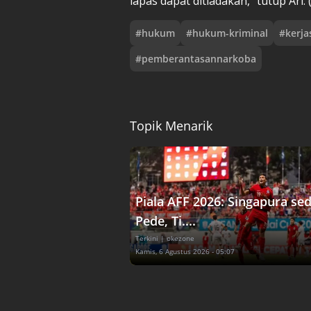
lapas dapat ditiadakan," tutup Ari. 
#
hukum
#
hukum-kriminal
#
kerj
#
pemberantasannarkoba
Topik Menarik
Piala AFF 2026: Singapura se
Pede, Ti....
Terkini
| okezone
Kamis, 6 Agustus 2026 - 05:07