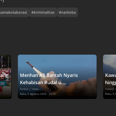
(*)
asamakolaborasi
#
kriminalitas
#
narkoba
dang
Menhan AS Bantah Nyaris
Kawa
Kehabisan Rudal u....
hingg
Terkini
| inews
Terkini
|
Rabu, 5 Agustus 2026 - 23:16
Rabu, 5 