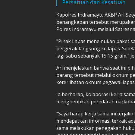
Persatuan dan Kesatuan
Kapolres Indramayu, AKBP Ari S
penangkapan tersebut merupakan h
Polres Indramayu melalui Satresn
"Pihak Lapas menemukan paket sab
bergerak langsung ke lapas. Sete
lagi sabu sebanyak 15,15 gram," je
Ari menjelaskan bahwa saat ini p
barang tersebut melalui oknum p
keterlibatan oknum pegawai lapas 
Ia berharap, kolaborasi kerja sama 
menghentikan peredaran narkoba d
"Saya harap kerja sama ini terjali
mendapatkan informasi terkait ada
sama melakukan penegakan hukum