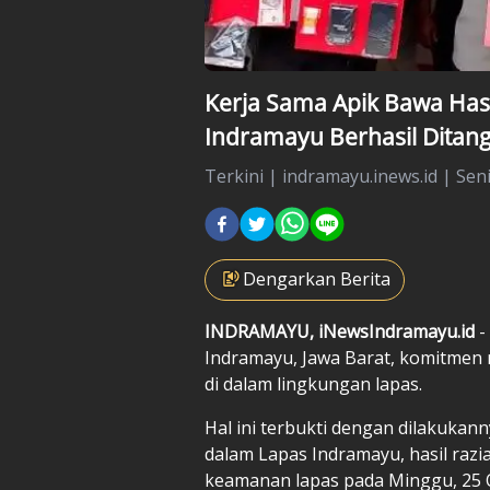
Kerja Sama Apik Bawa Has
Indramayu Berhasil Ditan
Terkini
|
indramayu.inews.id |
Sen
Dengarkan Berita
INDRAMAYU, iNewsIndramayu.id
-
Indramayu, Jawa Barat, komitme
di dalam lingkungan lapas.
Hal ini terbukti dengan dilakuka
dalam Lapas Indramayu, hasil razi
keamanan lapas pada Minggu, 25 O