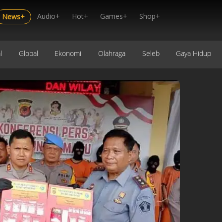
Audio+
Hot+
Games+
Shop+
News+
l
Global
Ekonomi
Olahraga
Seleb
Gaya Hidup