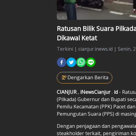
Ratusan Bilik Suara Pilkad
Dikawal Ketat
Terkini
|
cianjur.inews.id |
Senin, 
Dengarkan Berita
CIANJUR
,
iNewsCianjur
.
id
- Ratus
(Pilkada) Gubernur dan Bupati seca
Pemilu Kecamatan (PPK) Pacet dan S
Pemungutan Suara (PPS) di masin
Dengan penjagaan dan pengawalan 
steakholder terkait, pengiriman ko