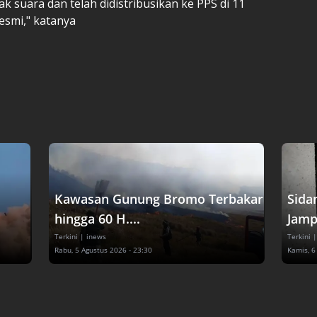
 suara dan telah didistribusikan ke PPS di 11
esmi," katanya
Kawasan Gunung Bromo Terbakar
Sida
hingga 60 H....
Jampi
Terkini
| inews
Terkini
|
Rabu, 5 Agustus 2026 - 23:30
Kamis, 6