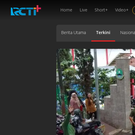
Home
Live
Short+
Video+
Berita Utama
Terkini
Nasiona