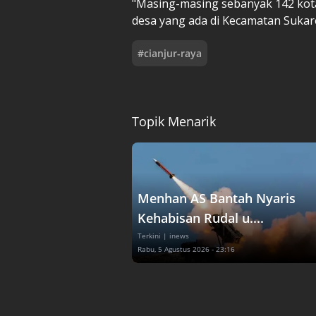
"Masing-masing sebanyak 142 kotak
desa yang ada di Kecamatan Sukar
#
cianjur-raya
Topik Menarik
Menhan AS Bantah Nyaris
Kehabisan Rudal u....
Terkini
| inews
Rabu, 5 Agustus 2026 - 23:16