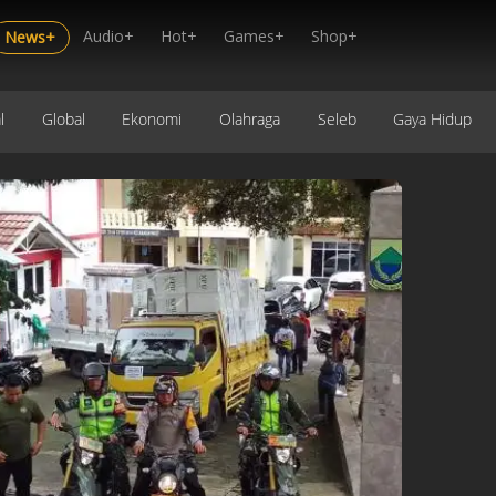
Audio+
Hot+
Games+
Shop+
News+
l
Global
Ekonomi
Olahraga
Seleb
Gaya Hidup