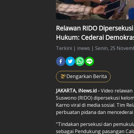
Relawan RIDO Dipersekusi 
Hukum: Cederai Demokras
Terkini
|
inews |
Senin, 25 Novemb
Dengarkan Berita
JAKARTA, iNews.id -
Video relawan
Suswono (RIDO) dipersekusi kel
Karno viral di media sosial. Tim R
perbuatan pidana dan mencederai 
"Tindakan persekusi dan pemukul
sebagai Pendukung pasangan Cal