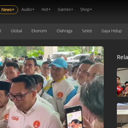
Audio+
Hot+
Games+
Shop+
News+
l
Global
Ekonomi
Olahraga
Seleb
Gaya Hidup
Rel