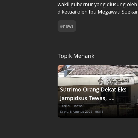
wakil gubernur yang diusung oleh
diketuai oleh Ibu Megawati Soekar
#
news
Topik Menarik
Sutrimo Orang Dekat Eks
Jampidsus Tewas, ....
Terkini
| inews
Sabtu, 8 Agustus 2026 - 06:13