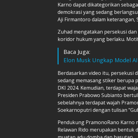
Karno dapat dikategorikan sebaga
demokrasi yang sedang berlangsu
Aji Firmantoro dalam keterangan, S
Zuhad mengatakan persekusi dan 
koridor hukum yang berlaku. Moti
Baca Juga:
Elon Musk Ungkap Model AI G
Berdasarkan video itu, persekusi 
sedang memasang stiker berupa per
DKI 2024. Kemudian, terdapat wa
Presiden Prabowo Subianto bertuli
sebelahnya terdapat wajah Pram
Soekarnoputri dengan tulisan "Gu
Pendukung PramonoRano Karno me
Relawan Rido merupakan bentuk 
muatan adu domba dan hasutan.