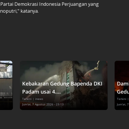
 Partai Demokrasi Indonesia Perjuangan yang
noputri," katanya.
Kebakaran Gedung Bapenda DKI
Damk
Padam usai 4....
Gedu
Terkini
| inews
Terkini
|
Jum'at, 7 Agustus 2026 - 23:13
Jum'at, 