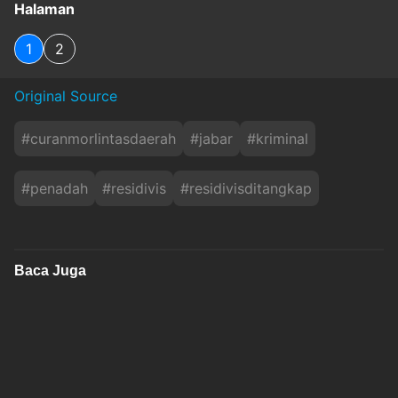
Halaman
1
2
Original Source
#
curanmorlintasdaerah
#
jabar
#
kriminal
#
penadah
#
residivis
#
residivisditangkap
Baca Juga
Minibus Terbakar saat Isi BBM di SPBU Bogor, 1
Orang Terluka
inews
Minggu, 9 Agustus 2026 - 09:32