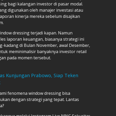
asing bagi kalangan investor di pasar modal.
ang digunakan oleh manajer investasi atau
poran kinerja mereka sebelum disajikan
m.
indow dressing terjadi kapan. Namun
s laporan keuangan, biasanya strategi ini
ng-kadang di Bulan November, awal Desember,
tuk meminimalisir banyaknya investor retail
ngan pada momen tersebut.
las Kunjungan Prabowo, Siap Teken
k
ami fenomena window dressing bisa
ukan dengan strategi yang tepat. Lantas
ya?
kapnya melalui Instagram Live MNC Sekuritas