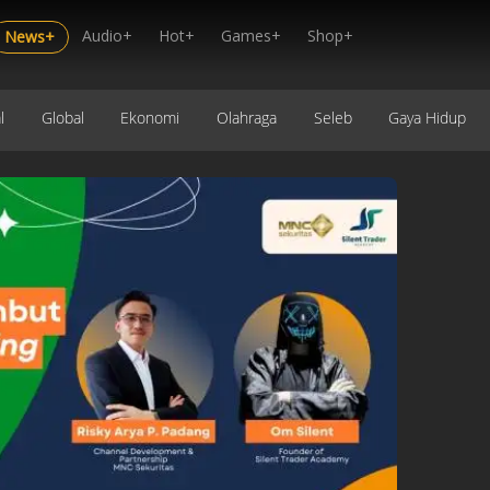
Audio+
Hot+
Games+
Shop+
News+
l
Global
Ekonomi
Olahraga
Seleb
Gaya Hidup