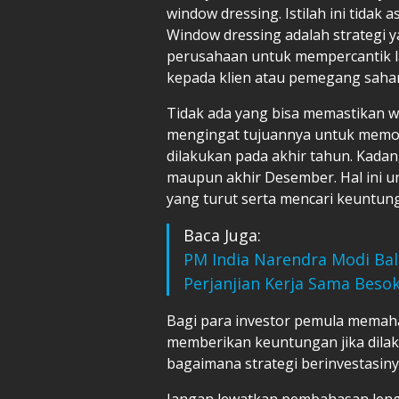
window dressing. Istilah ini tidak 
Window dressing adalah strategi y
perusahaan untuk mempercantik la
kepada klien atau pemegang saha
Tidak ada yang bisa memastikan w
mengingat tujuannya untuk memole
dilakukan pada akhir tahun. Kada
maupun akhir Desember. Hal ini un
yang turut serta mencari keuntu
Baca Juga:
PM India Narendra Modi Ba
Perjanjian Kerja Sama Beso
Bagi para investor pemula memah
memberikan keuntungan jika dilak
bagaimana strategi berinvestasin
Jangan lewatkan pembahasan leng