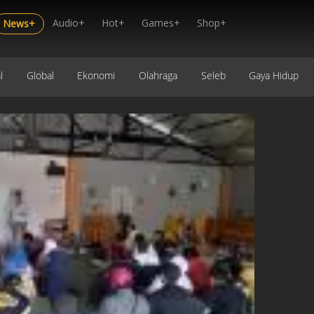
Audio+
Hot+
Games+
Shop+
News+
l
Global
Ekonomi
Olahraga
Seleb
Gaya Hidup