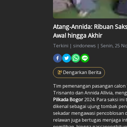
Atang-Annida: Ribuan Saks
Awal hingga Akhir
Terkini
|
sindonews |
Senin, 25 N
Dengarkan Berita
Tim pemenangan pasangan calon W
Trisnanto dan Annida Allivia, men
Pilkada Bogor
2024. Para saksi in
dikenal sebagai ujung tombak pe
sekadar mengawasi pencoblosan di
relawan juga bertugas menjaga int
pemilihan, hingga pascapenghitun