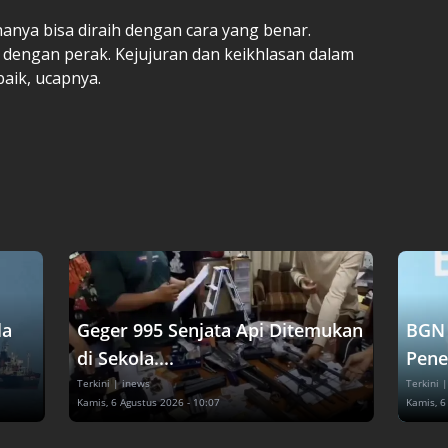
nya bisa diraih dengan cara yang benar.
r dengan perak. Kejujuran dan keikhlasan dalam
aik, ucapnya.
la
Geger 995 Senjata Api Ditemukan
BGN 
di Sekola....
Pene
Terkini
| inews
Terkini
|
Kamis, 6 Agustus 2026 - 10:07
Kamis, 6