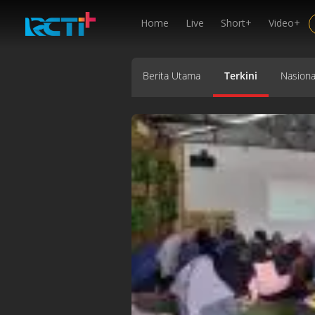
Home
Live
Short+
Video+
Berita Utama
Terkini
Nasiona