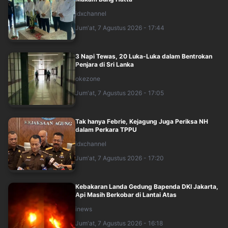
idxchannel
Jum'at, 7 Agustus 2026 - 17:44
3 Napi Tewas, 20 Luka-Luka dalam Bentrokan
Penjara di Sri Lanka
okezone
Jum'at, 7 Agustus 2026 - 17:05
Tak hanya Febrie, Kejagung Juga Periksa NH
dalam Perkara TPPU
idxchannel
Jum'at, 7 Agustus 2026 - 17:20
Kebakaran Landa Gedung Bapenda DKI Jakarta,
Api Masih Berkobar di Lantai Atas
inews
Jum'at, 7 Agustus 2026 - 16:18