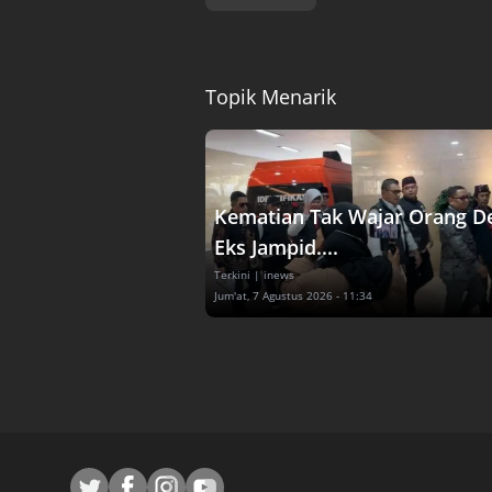
Topik Menarik
Kematian Tak Wajar Orang D
Eks Jampid....
Terkini
| inews
Jum'at, 7 Agustus 2026 - 11:34