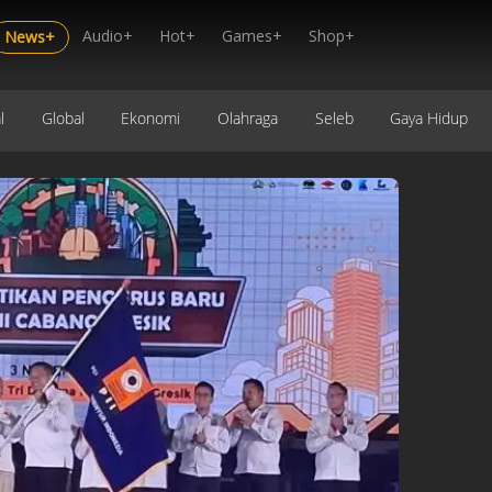
Audio+
Hot+
Games+
Shop+
News+
l
Global
Ekonomi
Olahraga
Seleb
Gaya Hidup