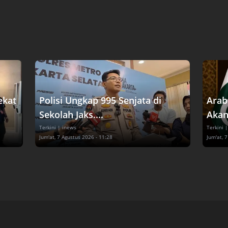
ekat
Polisi Ungkap 995 Senjata di
Arab
Sekolah Jaks....
Akan
Terkini
| inews
Terkini
|
Jum'at, 7 Agustus 2026 - 11:28
Jum'at, 