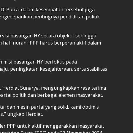
a D. Putra, dalam kesempatan tersebut juga
engedepankan pentingnya pendidikan politik
visi pasangan HY secara objektif sehingga
hati nurani. PPP harus berperan aktif dalam
 misi pasangan HY berfokus pada
u, peningkatan kesejahteraan, serta stabilitas
is, Herdiat Sunarya, mengungkapkan rasa terima
partai politik dan berbagai elemen masyarakat.
ai dan mesin partai yang solid, kami optimis
," ungkap Herdiat.
ader PPP untuk aktif menggerakkan masyarakat
mungutan Suara (TPS) pada 27 November 2024.