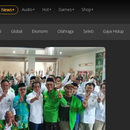
Audio+
Hot+
Games+
Shop+
News+
l
Global
Ekonomi
Olahraga
Seleb
Gaya Hidup