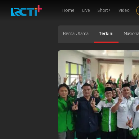
Home
Live
Short+
Video+
Berita Utama
Terkini
Nasiona