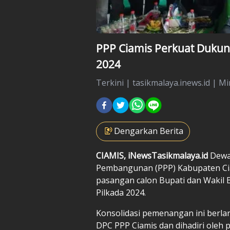
PPP Ciamis Perkuat Dukung
2024
Terkini
|
tasikmalaya.inews.id |
Mi
Dengarkan Berita
CIAMIS, iNewsTasikmalaya.id
Dewa
Pembangunan (PPP) Kabupaten C
pasangan calon Bupati dan Wakil B
Pilkada 2024.
Konsolidasi pemenangan ini berla
DPC PPP Ciamis dan dihadiri oleh p