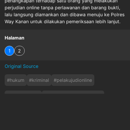
penangkapan terhadap satu orang yang melakukan
perjudian online tanpa perlawanan dan barang bukti,
lalu langsung diamankan dan dibawa menuju ke Polres
Way Kanan untuk dilakukan pemeriksaan lebih lanjut.
Halaman
1
2
Original Source
#
hukum
#
kriminal
#
pelakujudionline
#
penangkapan
#
penangkapanpelakujudol
#
way-kanan