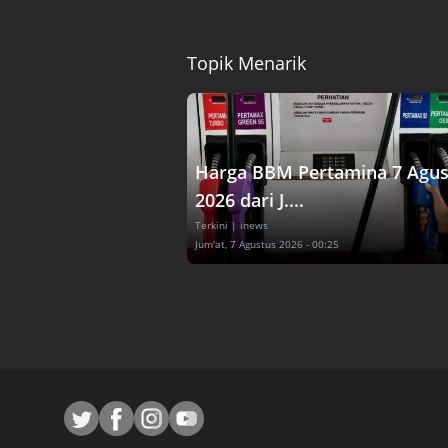
Topik Menarik
Harga BBM Pertamina 7 Agus
2026 dari J....
Terkini
| inews
Jum'at, 7 Agustus 2026 - 00:25