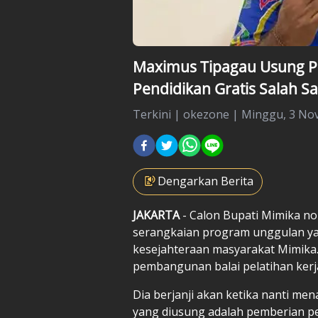
Maximus Tipagau Usung P
Pendidikan Gratis Salah S
Terkini
|
okezone |
Minggu, 3 Nov
Dengarkan Berita
JAKARTA
- Calon Bupati Mimika n
serangkaian program unggulan ya
kesejahteraan masyarakat Mimika. 
pembangunan balai pelatihan kerj
Dia berjanji akan ketika nanti me
yang diusung adalah pemberian pen