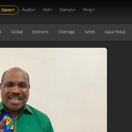
Audio+
Hot+
Games+
Shop+
News+
l
Global
Ekonomi
Olahraga
Seleb
Gaya Hidup