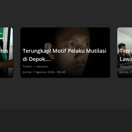
tus
Terungkap! Motif Pelaku Mutilasi
Timn
di Depok....
Lawa
Terkini
| okezone
Terkini
|
Jum'at, 7 Agustus 2026 - 00:48
Jum'at, 