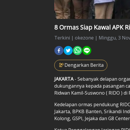
8 Ormas Siap Kawal APK 
Terkini
|
okezone |
Minggu, 3 Nov
Dengarkan Berita
JAKARTA
- Sebanyak delapan orga
dukungannya kepada pasangan cal
Ridwan Kamil-Suswono (
RIDO
) di
Kedelapan ormas pendukung RIDO 
Jakarta, BPKB Banten, Srikandi I
Kolong, GSPI, Jejaka dan G8 Center
Ketua Penggalangan Jaringan RID