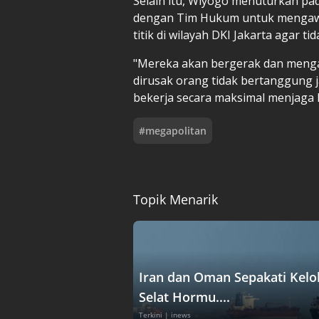
Selain itu, Wiyogo menuturkan p
dengan Tim Hukum untuk mengawal
titik di wilayah DKI Jakarta agar ti
"Mereka akan bergerak dan menga
dirusak orang tidak bertanggung 
bekerja secara maksimal menjaga k
#
megapolitan
Topik Menarik
Iran dan Oman Sepakati Kelo
Selat Hormu....
Terkini
| inews