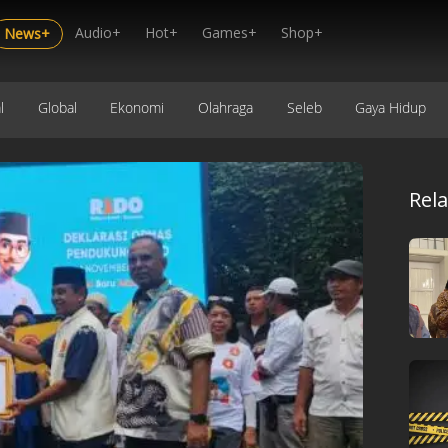
Audio+
Hot+
Games+
Shop+
News+
l
Global
Ekonomi
Olahraga
Seleb
Gaya Hidup
Rel