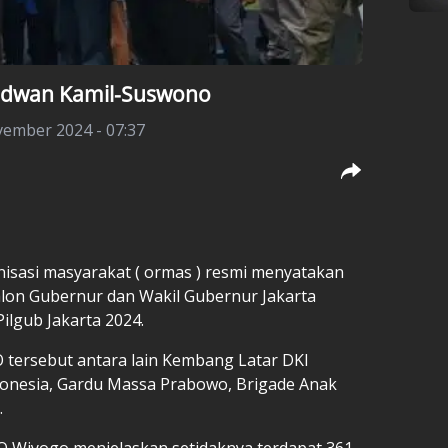
Ridwan Kamil-Suswono
ember 2024 - 07:37
nisasi masyarakat (
ormas
) resmi menyatakan
on Gubernur dan Wakil Gubernur Jakarta
 Pilgub Jakarta 2024.
tersebut antara lain Kembang Latar DKI
ndonesia, Gardu Massa Prabowo, Brigade Anak
.
O Wiyogo menjelaskan setidaknya terdapat 361