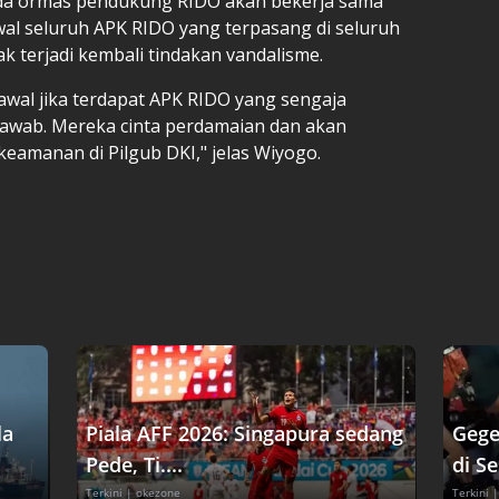
ada ormas pendukung RIDO akan bekerja sama
 seluruh APK RIDO yang terpasang di seluruh
dak terjadi kembali tindakan vandalisme.
wal jika terdapat APK RIDO yang sengaja
jawab. Mereka cinta perdamaian dan akan
eamanan di Pilgub DKI," jelas Wiyogo.
la
Piala AFF 2026: Singapura sedang
Gege
Pede, Ti....
di Se
Terkini
| okezone
Terkini
|