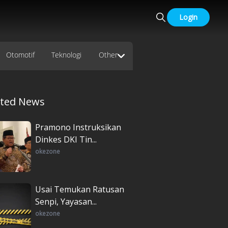
Login
Otomotif
Teknologi
Other
ated News
Pramono Instruksikan
Dinkes DKI Tin...
okezone
Usai Temukan Ratusan
Senpi, Yayasan...
okezone