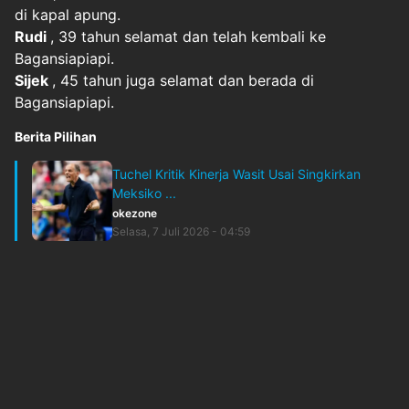
di kapal apung.
Rudi
, 39 tahun selamat dan telah kembali ke
Bagansiapiapi.
Sijek
, 45 tahun juga selamat dan berada di
Bagansiapiapi.
Berita Pilihan
Tuchel Kritik Kinerja Wasit Usai Singkirkan
Meksiko ...
okezone
Selasa, 7 Juli 2026 - 04:59
Original Source
#
bangko
#
basarnas
#
hilang
#
KecelakaanKapal
#
panipahan
#
pencaharian
#
perairan
#
riau