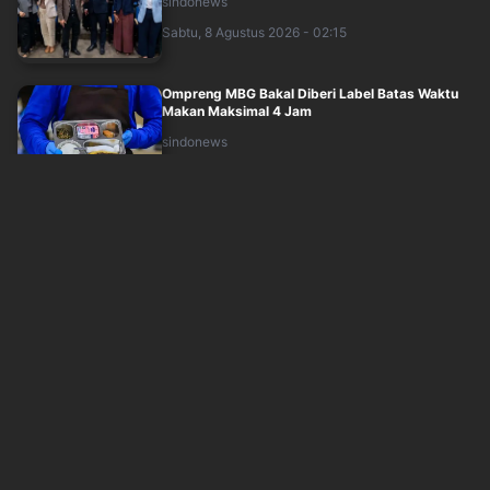
sindonews
Sabtu, 8 Agustus 2026 - 02:15
Ompreng MBG Bakal Diberi Label Batas Waktu
Makan Maksimal 4 Jam
sindonews
Sabtu, 8 Agustus 2026 - 02:53
Dana Asing Masuk ke Pinjol RI Makin Deras,
Tembus Rp17,28 Triliun per Juni 2026
sindonews
Sabtu, 8 Agustus 2026 - 03:55
Negosiasi Selat Hormuz Ulet, Harga Minyak
Dunia Kembali Mendidih Lebih 1
sindonews
Sabtu, 8 Agustus 2026 - 00:47