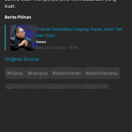
kuat.
Berita Pilihan
Praktisi Pendidikan Ungkap Peran Jurist Tan
dan Oran...
inews
Rabu, 8 Juli 2026 - 15:46
Original Source
#
bisnis
#
kampus
#
kedokteran
#
kedokteranui
#
kewirausahaan
#
nicholassean
#
olahraga
#
pendidikan