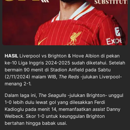
HASIL
Liverpool
vs
Brighton & Hove Albion
di pekan
ke-10
Liga Inggris 2024-2025
sudah diketahui. Setelah
bermain 90 menit di Stadion Anfield pada Sabtu
(2/11/2024) malam WIB,
The Reds
-julukan Liverpool-
menang 2-1.
Dalam laga ini,
The Seagulls
-julukan Brighton- unggul
1-0 lebih dulu lewat gol yang dilesakkan Ferdi
Kadioglu pada menit 14, memanfaatkan
assist
Danny
Welbeck. Skor 1-0 untuk keunggulan Brighton
bertahan hingga babak usai.