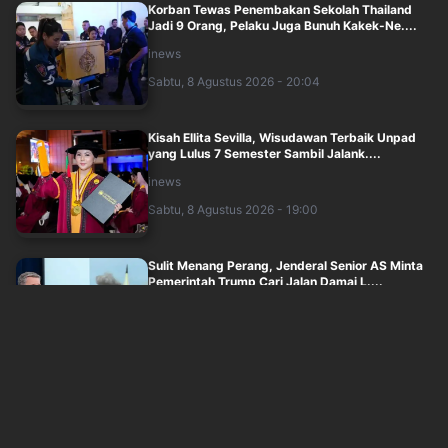
Korban Tewas Penembakan Sekolah Thailand
Jadi 9 Orang, Pelaku Juga Bunuh Kakek-Ne....
inews
Sabtu, 8 Agustus 2026 - 20:04
Kisah Ellita Sevilla, Wisudawan Terbaik Unpad
yang Lulus 7 Semester Sambil Jalank....
inews
Sabtu, 8 Agustus 2026 - 19:00
Sulit Menang Perang, Jenderal Senior AS Minta
Pemerintah Trump Cari Jalan Damai L....
okezone
Sabtu, 8 Agustus 2026 - 18:05
Polisi Gagalkan Penyelundupan 150 Kg Pasir
Timah dari Babel via Tanjung Priok, Ta....
inews