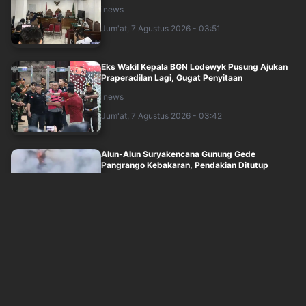
inews
Jum'at, 7 Agustus 2026 - 03:51
Eks Wakil Kepala BGN Lodewyk Pusung Ajukan
Praperadilan Lagi, Gugat Penyitaan
inews
Jum'at, 7 Agustus 2026 - 03:42
Alun-Alun Suryakencana Gunung Gede
Pangrango Kebakaran, Pendakian Ditutup
inews
Jum'at, 7 Agustus 2026 - 03:26
Daftar 10 RS Tempat Dokter dan Nakes yang
Komentar Sadis ke Pasien BPJS Berhasil ....
inews
Jum'at, 7 Agustus 2026 - 03:27