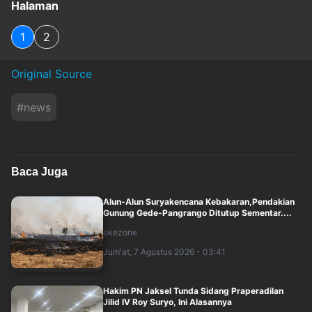
Halaman
1
2
Original Source
#
news
Baca Juga
Alun-Alun Suryakencana Kebakaran,Pendakian
Gunung Gede-Pangrango Ditutup Sementar....
okezone
Jum'at, 7 Agustus 2026 - 03:41
Hakim PN Jaksel Tunda Sidang Praperadilan
Jilid IV Roy Suryo, Ini Alasannya