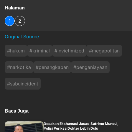
Halaman
1
2
Original Source
#
hukum
#
kriminal
#
lnvictimized
#
megapolitan
#
narkotika
#
penangkapan
#
penganiayaan
#
sabuincident
Baca Juga
Desakan Ekshumasi Jasad Sutrimo Muncul,
Polisi Periksa Dokter Lebih Dulu