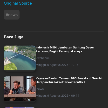
Original Source
#
news
Baca Juga
Indonesia Miliki Jembatan Gantung Geser
Pertama, Begini Penampakannya
idxchannel
Minggu, 9 Agustus 2026 - 10:14
Yayasan Bantah Temuan 995 Senjata di Sekolah
Harapan Ibu Jaksel terkait Konflik I....
inews
Minggu, 9 Agustus 2026 - 09:44