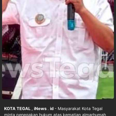
KOTA
TEGAL
,
iNews
.
id
- Masyarakat Kota Tegal
minta penegakan hukum atas kematian almarhumah