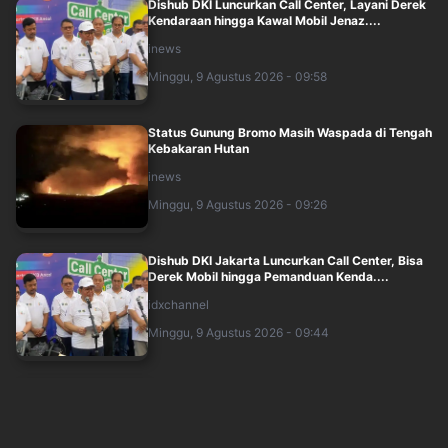
Dishub DKI Luncurkan Call Center, Layani Derek
Kendaraan hingga Kawal Mobil Jenaz....
inews
Minggu, 9 Agustus 2026 - 09:58
Status Gunung Bromo Masih Waspada di Tengah
Kebakaran Hutan
inews
Minggu, 9 Agustus 2026 - 09:26
Dishub DKI Jakarta Luncurkan Call Center, Bisa
Derek Mobil hingga Pemanduan Kenda....
idxchannel
Minggu, 9 Agustus 2026 - 09:44
KPK Geledah 15 Rumah terkait Kasus Bupati
Pemalang, Sita Dokumen hingga HP
inews