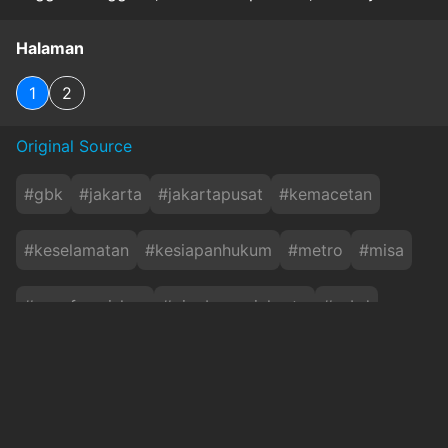
Halaman
1
2
Original Source
#
gbk
#
jakarta
#
jakartapusat
#
kemacetan
#
keselamatan
#
kesiapanhukum
#
metro
#
misa
#
pausfransiskus
#
pjgubernurjakarta
#
scbd
#
sugbk
#
thamrin
#
trafik
#
wfh