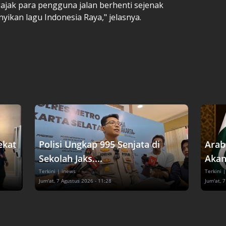
gajak para pengguna jalan berhenti sejenak
ikan lagu Indonesia Raya," jelasnya.
ekat
Polisi Ungkap 995 Senjata di
Arab
Sekolah Jaks....
Akan
Terkini
| inews
Terkini
|
Jum'at, 7 Agustus 2026 - 11:28
Jum'at, 