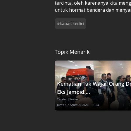
tercinta, oleh karenanya kita men
untuk hormat bendera dan menyany
#
kabar-kediri
Topik Menarik
Kematian Tak Wajar Orang D
Eks Jampid....
Terkini
| inews
Jum'at, 7 Agustus 2026 - 11:34