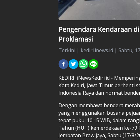
Pengendara Kendaraan di K
Proklamasi
Terkini
|
kediri.inews.id |
Sabtu, 17
KEDIRI,
iNewsKediri.id
- Memperinga
Kota Kediri, Jawa Timur berhenti
Indonesia Raya dan hormat bender
Dengan membawa bendera merah put
yang menggunakan busana pejuang
tepat pukul 10.15 WIB, dalam rang
Tahun (HUT) kemerdekaan ke-79 Re
Jembatan Brawijaya, Sabtu (17/8/2