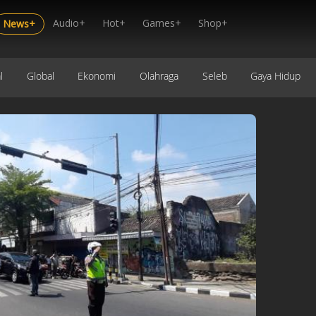
Audio+
Hot+
Games+
Shop+
News+
l
Global
Ekonomi
Olahraga
Seleb
Gaya Hidup