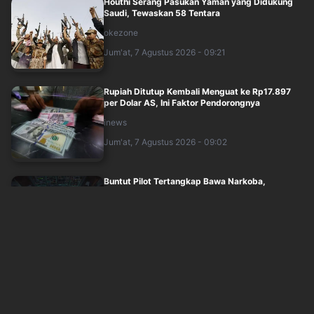
Houthi Serang Pasukan Yaman yang Didukung
Saudi, Tewaskan 58 Tentara
okezone
Jum'at, 7 Agustus 2026 - 09:21
Rupiah Ditutup Kembali Menguat ke Rp17.897
per Dolar AS, Ini Faktor Pendorongnya
inews
Jum'at, 7 Agustus 2026 - 09:02
Buntut Pilot Tertangkap Bawa Narkoba,
Malaysia Aviation Group Perketat Skrining K....
idxchannel
Jum'at, 7 Agustus 2026 - 09:00
Makalah yang Usulkan MBG Raih Nobel
Perdamaian Catut Nama Prabowo, DPR: Ini
Pelan....
idxchannel