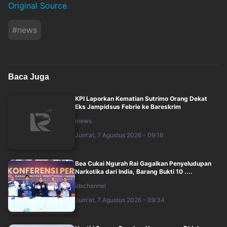
Original Source
#
news
Baca Juga
KPI Laporkan Kematian Sutrimo Orang Dekat
Eks Jampidsus Febrie ke Bareskrim
inews
Jum'at, 7 Agustus 2026 - 09:16
Bea Cukai Ngurah Rai Gagalkan Penyeludupan
Narkotika dari India, Barang Bukti 10 ....
idxchannel
Jum'at, 7 Agustus 2026 - 09:34