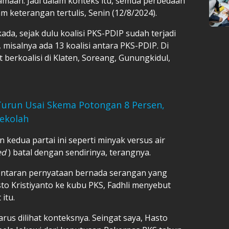
samaan. Jadi dalam konteks itu, semua perbedaan
 keterangan tertulis, Senin (12/8/2024).
ada, sejak dulu koalisi PKS-PDIP sudah terjadi
, misalnya ada 13 koalisi antara PKS-PDIP. Di
t berkoalisi di Klaten, Soreang, Gunungkidul,
Turun Usai Skema Potongan 8 Persen,
Sekolah
 kedua partai ini seperti minyak versus air
ed
) batal dengan sendirinya, terangnya.
lontaran pernyataan bernada serangan yang
to Kristiyanto ke kubu PKS, Fadhli menyebut
itu.
us dilihat konteksnya. Seingat saya, Hasto