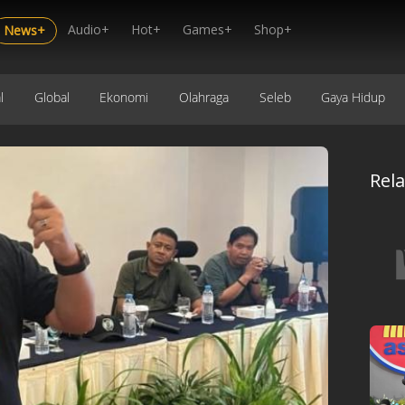
Audio+
Hot+
Games+
Shop+
News+
l
Global
Ekonomi
Olahraga
Seleb
Gaya Hidup
Rel