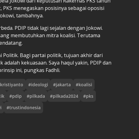
ela Jokowi dari keputusan Rakernas PKS tahun
t, PKS menegaskan posisinya sebagai oposisi
okowi, tambahnya.
rbeda. PDIP tidak lagi sejalan dengan Jokowi.
edang membutuhkan mitra koalisi. Terutama
endatang.
Politik. Bagi partai politik, tujuan akhir dari
ik adalah kekuasaan. Saya haqul yakin, PDIP dan
nsip ini, pungkas Fadhli.
kristiyanto
#
ideologi
#
jakarta
#
koalisi
tik
#
pdip
#
pilkada
#
pilkada2024
#
pks
i
#
trustindonesia