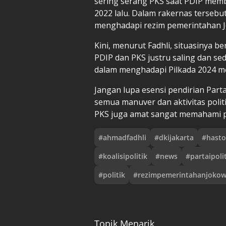
sering serang PKS saat PDIP memb
2022 lalu. Dalam rakernas tersebu
menghadapi rezim pemerintahan J
Kini, menurut Fadhli, situasinya be
PDIP dan PKS justru saling dan s
dalam menghadapi Pilkada 2024 m
Jangan lupa esensi pendirian Partai 
semua manuver dan aktivitas polit
PKS juga amat sangat memahami pri
#
ahmadfadhli
#
dkijakarta
#
hasto
#
koalisipolitik
#
news
#
partaipoli
#
politik
#
rezimpemerintahanjokow
Topik Menarik