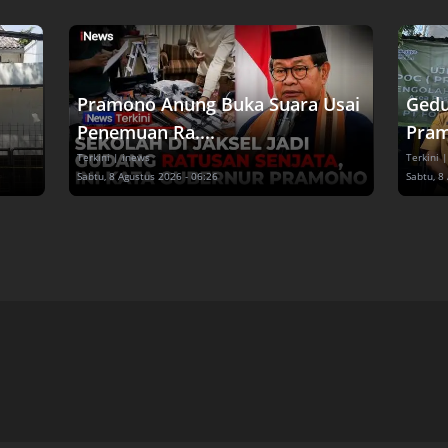
Pramono Anung Buka Suara Usai
Gedu
Penemuan Ra....
Pram
Terkini
| inews
Terkini
|
Sabtu, 8 Agustus 2026 - 06:26
Sabtu, 8