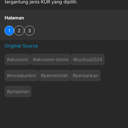
tergantung jenis KUR yang dipilih.
Halaman
1
2
3
Original Source
#
ekonomi
#
ekonomi-bisnis
#
kurbca2024
#
modalumkm
#
pemerintah
#
perbankan
#
pinjaman