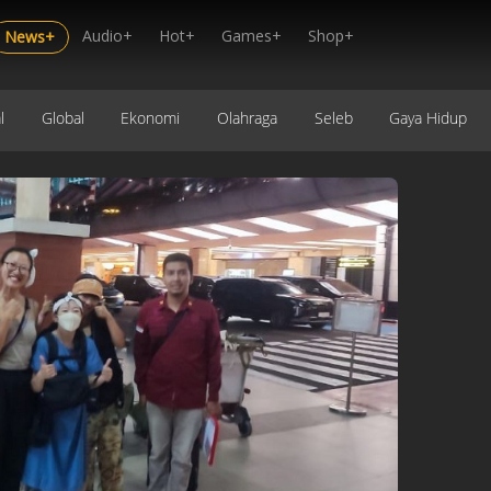
Audio+
Hot+
Games+
Shop+
News+
l
Global
Ekonomi
Olahraga
Seleb
Gaya Hidup