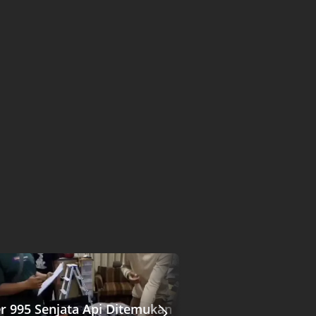
r 995 Senjata Api Ditemukan
BGN Temukan Dat