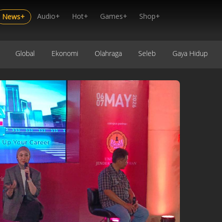
Audio+
Hot+
Games+
Shop+
News+
Global
Ekonomi
Olahraga
Seleb
Gaya Hidup