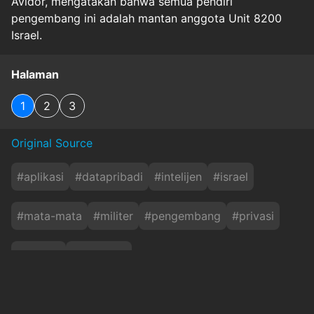
Avidor, mengatakan bahwa semua pendiri
pengembang ini adalah mantan anggota Unit 8200
Israel.
Halaman
1
2
3
Original Source
#
aplikasi
#
datapribadi
#
intelijen
#
israel
#
mata-mata
#
militer
#
pengembang
#
privasi
#
techno
#
unit8200