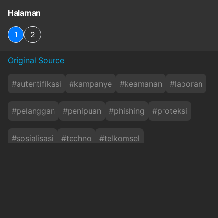
Halaman
1
2
Original Source
#
autentifikasi
#
kampanye
#
keamanan
#
laporan
#
pelanggan
#
penipuan
#
phishing
#
proteksi
#
sosialisasi
#
techno
#
telkomsel
Baca Juga
2.000 Kampung Internet Jadi Senjata Komdigi
Dorong Developer Game Daerah Go Globa....