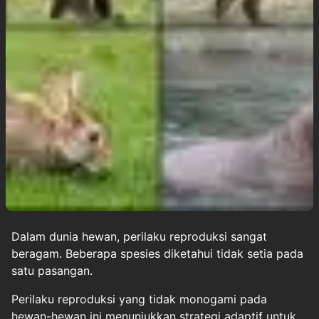
Dalam dunia hewan, perilaku reproduksi sangat
beragam. Beberapa spesies diketahui tidak setia pada
satu pasangan.
Perilaku reproduksi yang tidak monogami pada
hewan-hewan ini menunjukkan strategi adaptif untuk