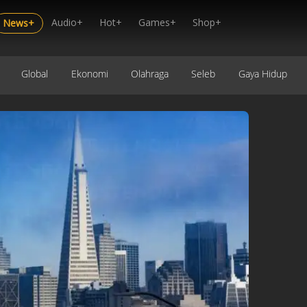
Audio+
Hot+
Games+
Shop+
News+
Global
Ekonomi
Olahraga
Seleb
Gaya Hidup