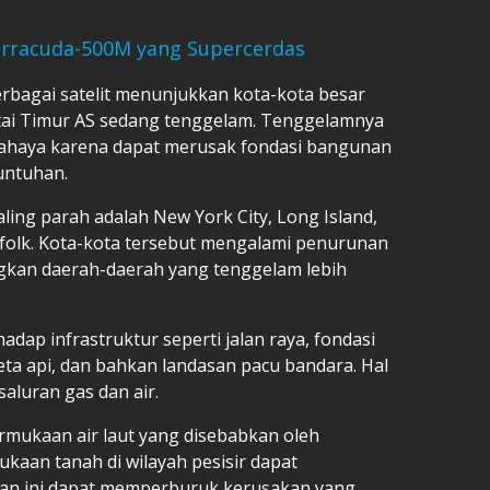
rracuda-500M yang Supercerdas
bagai satelit menunjukkan kota-kota besar
ntai Timur AS sedang tenggelam. Tenggelamnya
bahaya karena dapat merusak fondasi bangunan
untuhan.
ing parah adalah New York City, Long Island,
rfolk. Kota-kota tersebut mengalami penurunan
gkan daerah-daerah yang tenggelam lebih
adap infrastruktur seperti jalan raya, fondasi
reta api, dan bahkan landasan pacu bandara. Hal
saluran gas dan air.
rmukaan air laut yang disebabkan oleh
kaan tanah di wilayah pesisir dapat
man ini dapat memperburuk kerusakan yang