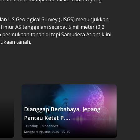
h dan US Geological Survey (USGS) menunjukkan
Timur AS tenggelam secepat 5 milimeter (0,2
n permukaan tanah di tepi Samudera Atlantik ini
ukaan tanah.
Dianggap Berbahaya, Jepang
Pantau Ketat P....
Teknologi
| sindonews
Minggu, 9 Agustus 2026 - 02:40