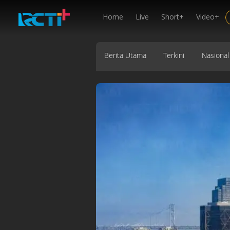
Home
Live
Short+
Video+
Berita Utama
Terkini
Nasional