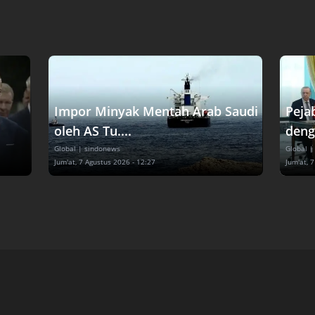
Impor Minyak Mentah Arab Saudi
Peja
oleh AS Tu....
deng
Global
| sindonews
Global
|
Jum'at, 7 Agustus 2026 - 12:27
Jum'at, 