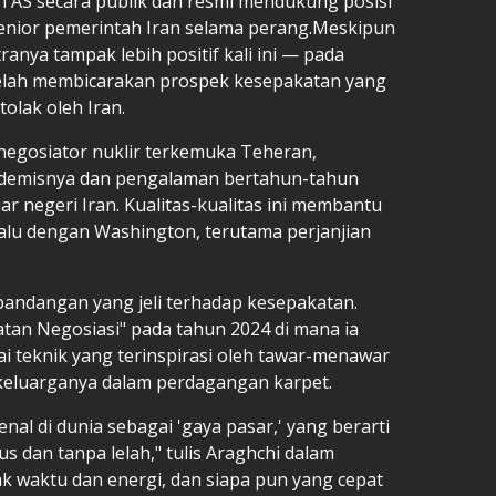
en AS secara publik dan resmi mendukung posisi
enior pemerintah Iran selama perang.Meskipun
ranya tampak lebih positif kali ini — pada
lah membicarakan prospek kesepakatan yang
tolak oleh Iran.
 negosiator nuklir terkemuka Teheran,
ademisnya dan pengalaman bertahun-tahun
ar negeri Iran. Kualitas-kualitas ini membantu
alu dengan Washington, terutama perjanjian
pandangan yang jeli terhadap kesepakatan.
tan Negosiasi" pada tahun 2024 di mana ia
 teknik yang terinspirasi oleh tawar-menawar
 keluarganya dalam perdagangan karpet.
al di dunia sebagai 'gaya pasar,' yang berarti
 dan tanpa lelah," tulis Araghchi dalam
 waktu dan energi, dan siapa pun yang cepat