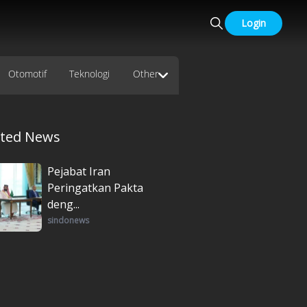
Login
Otomotif
Teknologi
Other
ated News
Pejabat Iran
Peringatkan Pakta
deng...
sindonews