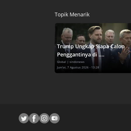
Topik Menarik
Trump Ungkap Siapa Calon
Penggantinya di ....
Global
| sindonews
Jum'at, 7 Agustus 2026 - 13:28