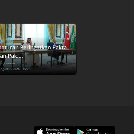
bat Iran Peringatkan Pakta
an Pak....
 sindonews
7 Agustus 2026 - 15:26