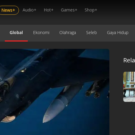
Audio+
Hot+
Games+
Shop+
News+
Global
Ekonomi
Olahraga
Seleb
Gaya Hidup
Rel