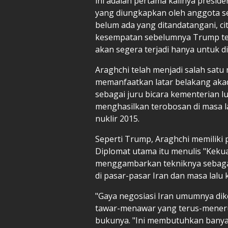
ini adalah pertama kalinya presid
yang diungkapkan oleh anggota s
belum ada yang ditandatangani, cit
kesempatan sebelumnya Trump te
akan segera terjadi hanya untuk di
Araghchi telah menjadi salah satu
memanfaatkan latar belakang ak
sebagai juru bicara kementerian lu
menghasilkan terobosan di masa l
nuklir 2015.
Seperti Trump, Araghchi memiliki 
Diplomat utama itu menulis "Kekua
menggambarkan tekniknya sebagai
di pasar-pasar Iran dan masa lalu
"Gaya negosiasi Iran umumnya diken
tawar-menawar yang terus-menerus
bukunya. "Ini membutuhkan banyak