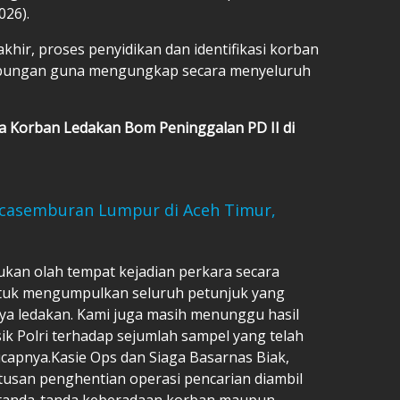
026).
khir, proses penyidikan dan identifikasi korban
gabungan guna mengungkap secara menyeluruh
a Korban Ledakan Bom Peninggalan PD II di
casemburan Lumpur di Aceh Timur,
ukan olah tempat kejadian perkara secara
tuk mengumpulkan seluruh petunjuk yang
ya ledakan. Kami juga masih menunggu hasil
k Polri terhadap sejumlah sampel yang telah
," ucapnya.Kasie Ops dan Siaga Basarnas Biak,
usan penghentian operasi pencarian diambil
n tanda-tanda keberadaan korban maupun