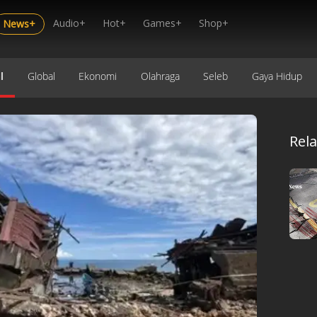
Audio+
Hot+
Games+
Shop+
News+
l
Global
Ekonomi
Olahraga
Seleb
Gaya Hidup
Rel