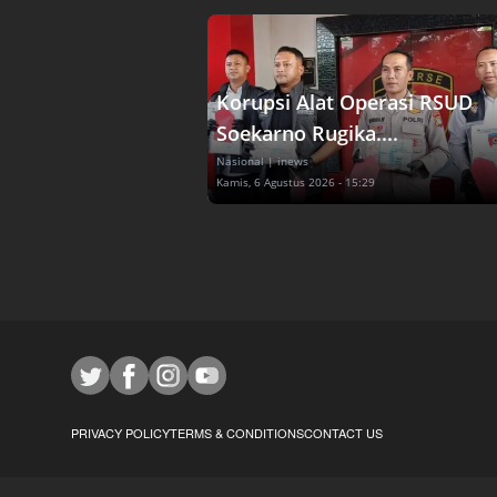
Korupsi Alat Operasi RSUD
Soekarno Rugika....
Nasional
| inews
Kamis, 6 Agustus 2026 - 15:29
PRIVACY POLICY
TERMS & CONDITIONS
CONTACT US