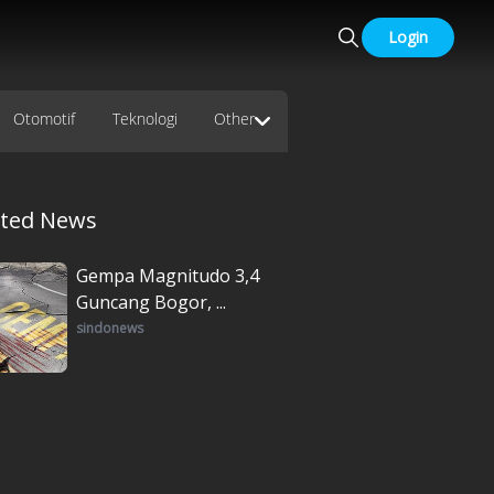
Login
Otomotif
Teknologi
Other
ated News
Gempa Magnitudo 3,4
Guncang Bogor, ...
sindonews