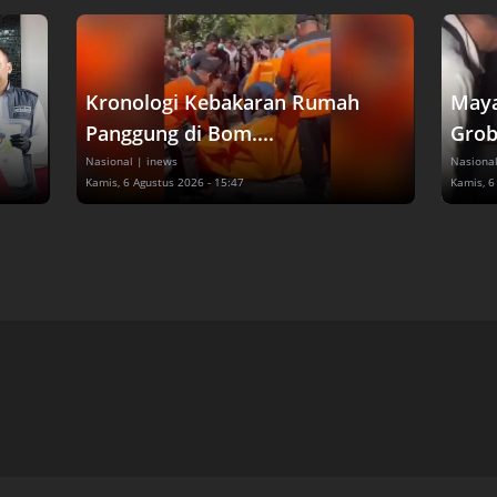
Kronologi Kebakaran Rumah
Maya
Panggung di Bom....
Grob
Nasional
| inews
Nasiona
Kamis, 6 Agustus 2026 - 15:47
Kamis, 6