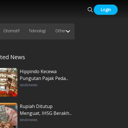
Login
Otomotif
Teknologi
Other
ated News
Hippindo Kecewa
Pungutan Pajak Peda...
sindonews
Rupiah Ditutup
Menguat, IHSG Berakh...
sindonews