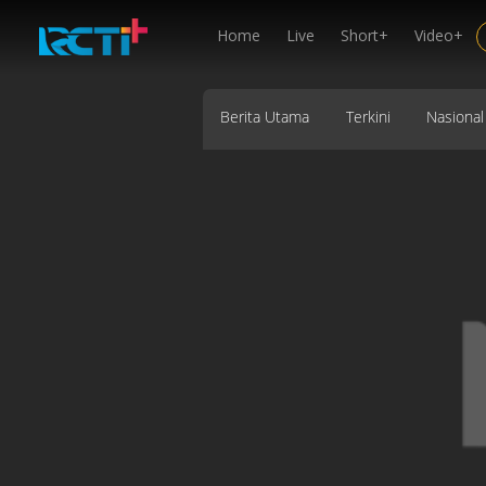
Home
Live
Short+
Video+
Berita Utama
Terkini
Nasional