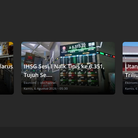
Harus
IHSG Sesi I Naik Tipis ke 6.351,
Utan
Tujuh Se....
Trili
Ekonomi
| idxchannel
Ekonomi
Kamis, 6 Agustus 2026 - 05:30
Kamis, 6