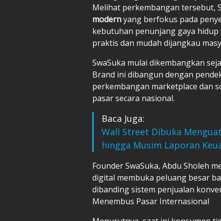
Melihat perkembangan tersebut, S
modern
yang berfokus pada penyed
kebutuhan penunjang gaya hidup seh
praktis dan mudah dijangkau masy
SwaSuka mulai dikembangkan seja
Brand ini dibangun dengan pendek
perkembangan
marketplace
dan s
pasar secara nasional.
Baca Juga:
Wall Street Dibuka Menguat
hingga Musim Laporan Keu
Founder SwaSuka, Abdu Sholeh m
digital membuka peluang besar ba
dibanding sistem penjualan konve
Menembus Pasar Internasional
Menurutnya, saat ini konsumen t