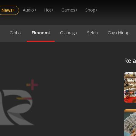
Audio+
Hot+
Games+
Shop+
News+
Global
Ekonomi
Olahraga
Seleb
Gaya Hidup
Rel