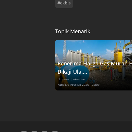
#
ekbis
Topik Menarik
Penerima Harga Gas Murah 
Dikaji Ula....
Ekonomi
| okezone
Kamis, 6 Agustus 2026 - 05:09