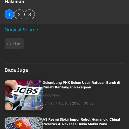
Halaman
1
2
3
Original Source
#
ekbis
Baca Juga
Gelombang PHK Belum Usai, Ratusan Buruh di
Cimahi Kehilangan Pekerjaan
sindonews
Jum'at, 7 Agustus 2026 - 00:32
AS Resmi Blokir Impor Robot Humanoid China!
Rivalitas AI Raksasa Dunia Makin Pana....