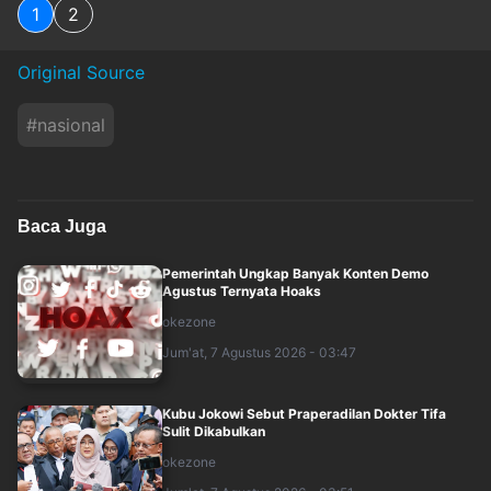
1
2
Original Source
#
nasional
Baca Juga
Pemerintah Ungkap Banyak Konten Demo
Agustus Ternyata Hoaks
okezone
Jum'at, 7 Agustus 2026 - 03:47
Kubu Jokowi Sebut Praperadilan Dokter Tifa
Sulit Dikabulkan
okezone