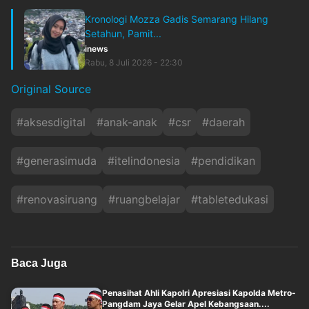
Kronologi Mozza Gadis Semarang Hilang
Setahun, Pamit...
inews
Rabu, 8 Juli 2026 - 22:30
Original Source
#
aksesdigital
#
anak-anak
#
csr
#
daerah
#
generasimuda
#
itelindonesia
#
pendidikan
#
renovasiruang
#
ruangbelajar
#
tabletedukasi
Baca Juga
Penasihat Ahli Kapolri Apresiasi Kapolda Metro-
Pangdam Jaya Gelar Apel Kebangsaan....