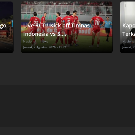
go,
Live RCTI! Kick off Timnas
Kapo
Indonesia vs S....
Terka
Nasional
| inews
Nasiona
Jum'at, 7 Agustus 2026 - 11:21
Jum'at, 