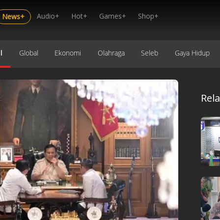
Audio+
Hot+
Games+
Shop+
News+
l
Global
Ekonomi
Olahraga
Seleb
Gaya Hidup
Rel