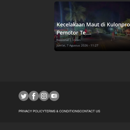
Kecelakaan Maut di Kulonpro
Pemotor Te....
Nasional
| inews
Jum'at, 7 Agustus 2026 - 11:27
PRIVACY POLICY
TERMS & CONDITIONS
CONTACT US