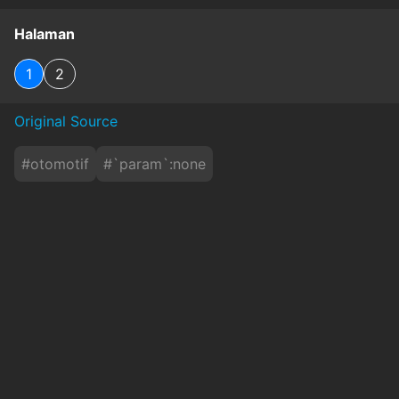
Halaman
1
2
Original Source
#
otomotif
#
`param`:none
Baca Juga
Penasaran! Ini Deretan Mobil dan Motor Favorit
Pengunjung GIIAS 2026
inews
Senin, 10 Agustus 2026 - 00:34