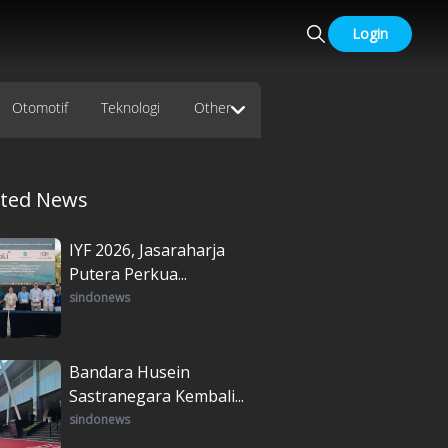
Login
Otomotif
Teknologi
Other
ated News
IYF 2026, Jasaraharja
Putera Perkua...
sindonews
Bandara Husein
Sastranegara Kembali...
sindonews