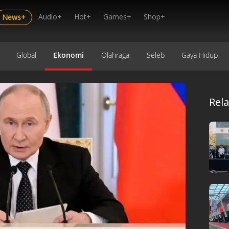
Audio+
Hot+
Games+
Shop+
News+
Global
Ekonomi
Olahraga
Seleb
Gaya Hidup
Rel