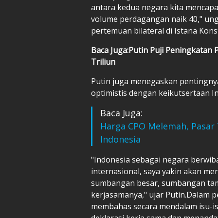
antara kedua negara kita mencapai 
volume perdagangan naik 40," ung
pertemuan bilateral di Istana Kons
Baca Juga:Putin Puji Peningkatan
Triliun
Putin juga menegaskan pentingnya 
optimistis dengan keikutsertaan I
Baca Juga:
Harga CPO Melemah, Pasar T
Indonesia
"Indonesia sebagai negara berwib
internasional, saya yakin akan 
sumbangan besar, sumbangan tam
kerjasamanya," ujar Putin.Dalam 
membahas secara mendalam isu-isu
deklarasi kerja sama dan menand