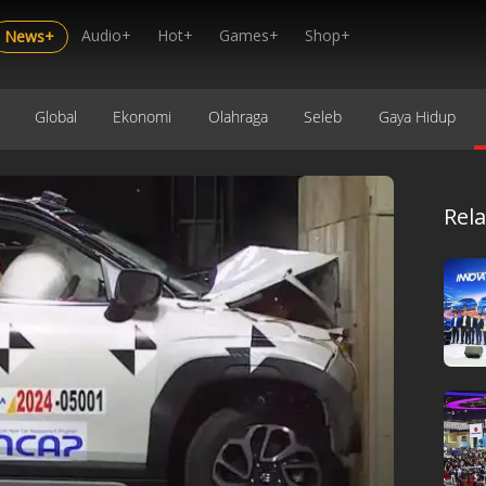
Audio+
Hot+
Games+
Shop+
News+
Global
Ekonomi
Olahraga
Seleb
Gaya Hidup
Rel