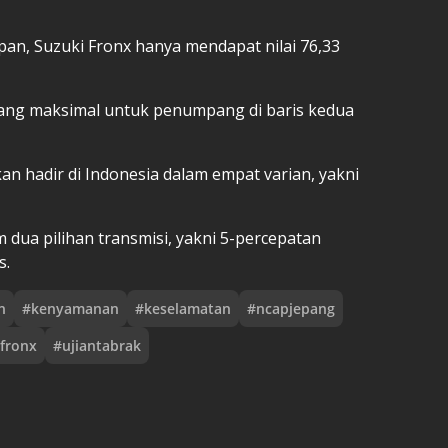
pan, Suzuki Fronx hanya mendapat nilai 76,33
yang maksimal untuk penumpang di baris kedua
an hadir di Indonesia dalam empat varian, yakni
 dua pilihan transmisi, yakni 5-percepatan
s.
n
#
kenyamanan
#
keselamatan
#
ncapjepang
ifronx
#
ujiantabrak