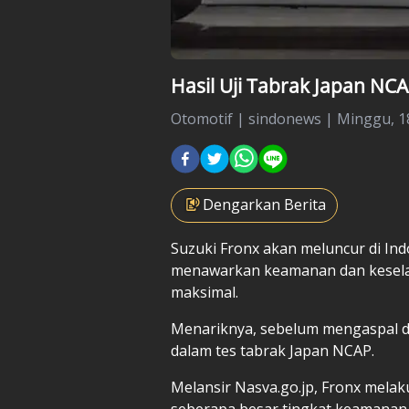
Hasil Uji Tabrak Japan NCA
Otomotif
|
sindonews |
Minggu, 18
Dengarkan Berita
Suzuki Fronx akan meluncur di Ind
menawarkan keamanan dan kesel
maksimal.
Menariknya, sebelum mengaspal di
dalam tes tabrak Japan NCAP.
Melansir Nasva.go.jp, Fronx melak
seberapa besar tingkat keamanan