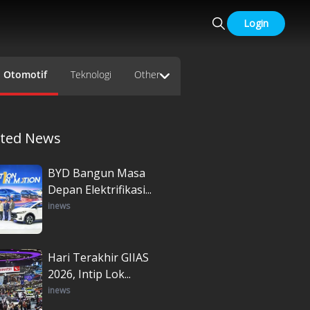
Login
Otomotif
Teknologi
Other
ated News
BYD Bangun Masa
Depan Elektrifikasi...
inews
Hari Terakhir GIIAS
2026, Intip Lok...
inews