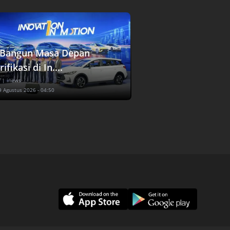
Bangun Masa Depan
rifikasi di In....
f
| inews
9 Agustus 2026 - 04:50