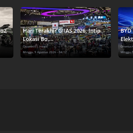
to2
Hari Terakhir GIIAS 2026, Intip
BYD 
Lokasi Bo....
Elekt
Otomotif
| inews
Otomoti
Minggu, 9 Agustus 2026 - 04:12
Minggu, 