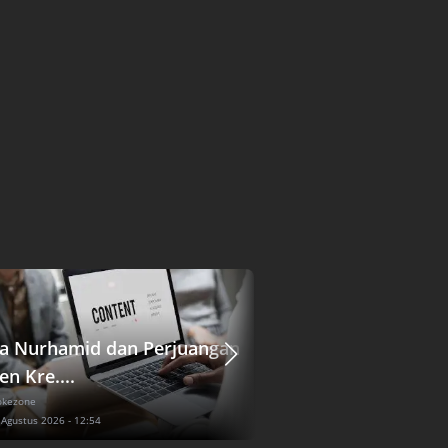
ta Nurhamid dan Perjuangan
Sinopsis Terlanju
en Kre....
Eps 33: El....
okezone
Seleb
| okezone
 Agustus 2026 - 12:54
Kamis, 6 Agustus 2026 - 13:02