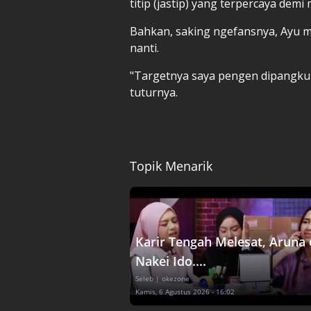
titip (jastip) yang terpercaya dem
Bahkan, saking ngefansnya, Ayu m
nanti.
"Targetnya saya pengen dipangku 
tuturnya.
Topik Menarik
Karir Tengah Melesat, Aruna
Nakei Ido....
Seleb
| okezone
Kamis, 6 Agustus 2026 - 16:02