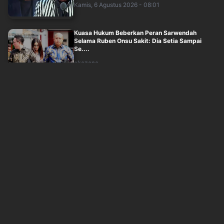
Kamis, 6 Agustus 2026 - 08:01
Kuasa Hukum Beberkan Peran Sarwendah
Selama Ruben Onsu Sakit: Dia Setia Sampai
Se....
okezone
Kamis, 6 Agustus 2026 - 07:02
Sintya Marisca dan Roy Sungkono Ungkap
Tantangan Berperan dalam Series My Chef in....
okezone
Kamis, 6 Agustus 2026 - 06:30
Sarwendah Tegaskan Tak Pernah Bahas
Penyakit '3 Huruf' Ruben Onsu
okezone
Kamis, 6 Agustus 2026 - 05:30