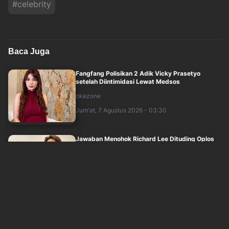
#
celebrity
Baca Juga
Fangfang Polisikan 2 Adik Vicky Prasetyo
setelah Diintimidasi Lewat Medsos
okezone
Jum'at, 7 Agustus 2026 - 03:30
Jawaban Menohok Richard Lee Dituding Oplos
Produk Kosmetik hingga Punya Ani-Ani
okezone
Jum'at, 7 Agustus 2026 - 02:30
Tantangan para Cast Mendalami Karakter dalam
Series My Chef in Crime
okezone