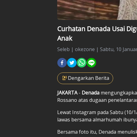
Curhatan Denada Usai Digu
Anak
Seleb
|
okezone |
Sabtu, 10 Januar
Dengarkan Berita
JAKARTA
-
Denada
mengungkapkan 
Rossano atas dugaan penelantara
Lewat Instagram pada Sabtu (10/1
lawas bersama almarhumah ibunya
Bersama foto itu, Denada menulisk