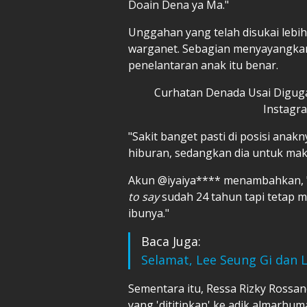
Doain Dena ya Ma."
Unggahan yang telah disukai lebih 
warganet. Sebagian menyayangka
penelantaran anak itu benar.
Curhatan Denada Usai Digugat
Instagr
"Sakit banget pasti di posisi anak
hiburan, sedangkan dia untuk mak
Akun @iyaiya**** menambahkan, 
to say
sudah 24 tahun tapi tetap
ibunya."
Baca Juga:
Selamat, Lee Seung Gi dan L
Sementara itu, Ressa Rizky Rossa
yang 'dititipkan' ke adik almarhu