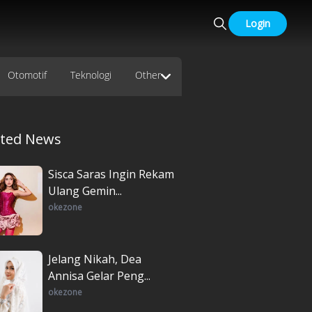
Login
Otomotif
Teknologi
Other
ated News
Sisca Saras Ingin Rekam
Ulang Gemin...
okezone
Jelang Nikah, Dea
Annisa Gelar Peng...
okezone