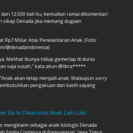
dari 12.500 kali itu, kemudian ramai dikomentari
n sikap Denada jika memang dugaan
 Rp7 Miliar Atas Penelantaran Anak. (Foto:
am/@denadaindonesia)
nya. Melihat ibunya hidup gemerlap di dunia
an saja susah," kata akun @libra*****.
"Anak akan tetap menjadi anak. Walaupun
sorry
 membutuhkan pengakuan dan kasih sayang
ee Da In Dikaruniai Anak Laki-Laki
no mengklaim sebagai anak biologis Denada
mah Emilia Contessa di Banyuwangi, Jawa Timur,