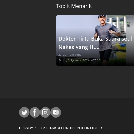
Topik Menarik
Dokter Tirta Buka Suara soal
Nakes yang H....
Seleb
| okezone
Sabtu, 8 Agustus 2026 - 07:33
PRIVACY POLICY
TERMS & CONDITIONS
CONTACT US