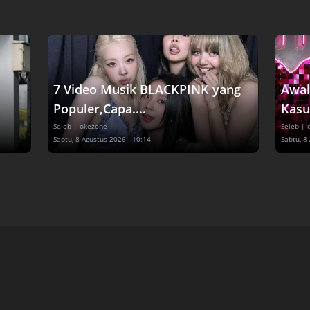
7 Video Musik BLACKPINK yang
Awal
Populer,Capa....
Kasu
Seleb
| okezone
Seleb
| 
Sabtu, 8 Agustus 2026 - 10:14
Sabtu, 8