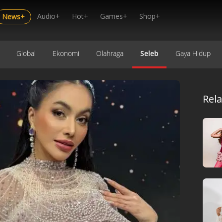
Audio+
Hot+
Games+
Shop+
News+
Global
Ekonomi
Olahraga
Seleb
Gaya Hidup
Rel