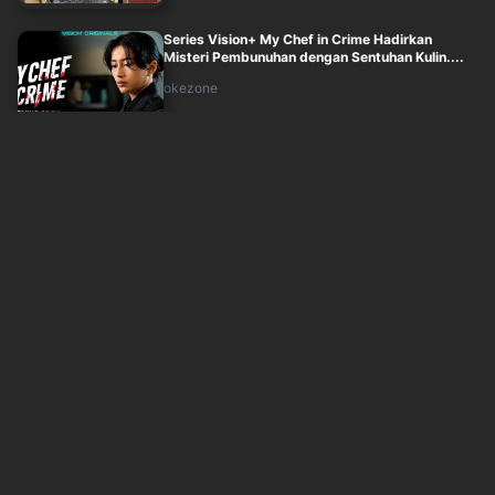
Series Vision+ My Chef in Crime Hadirkan
Misteri Pembunuhan dengan Sentuhan Kulin....
okezone
Jum'at, 7 Agustus 2026 - 14:30
Pagelaran Sabang Merauke 2026, Pertunjukan
Standar Internasional yang Bakal Jadi ....
okezone
Jum'at, 7 Agustus 2026 - 14:31
CeritaLucu Ziva Magnolya,Pernah Dikira Tissa
Biani oleh Petugas SPBU
okezone
Jum'at, 7 Agustus 2026 - 13:34