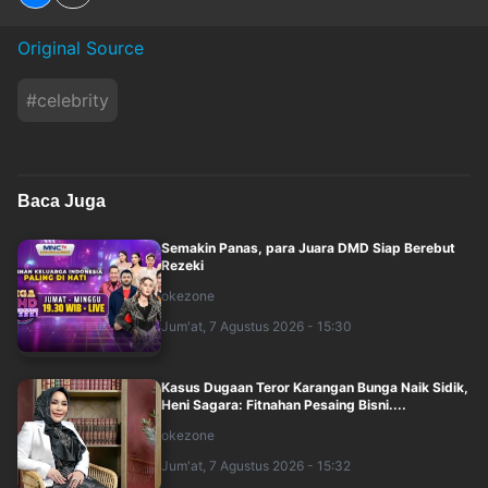
Original Source
#
celebrity
Baca Juga
Semakin Panas, para Juara DMD Siap Berebut
Rezeki
okezone
Jum'at, 7 Agustus 2026 - 15:30
Kasus Dugaan Teror Karangan Bunga Naik Sidik,
Heni Sagara: Fitnahan Pesaing Bisni....
okezone
Jum'at, 7 Agustus 2026 - 15:32